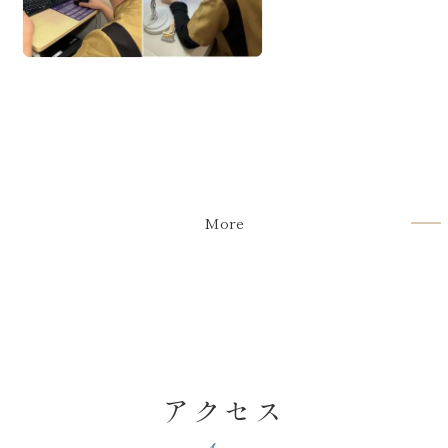
当院の治療法紹介
る骨再生
2026.06.22
【ご報告】今年度より2名の歯
科技工士が加わりました
スタッフブログ
More
アクセス