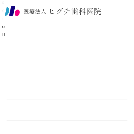
Higuchi Dental Clinic
お知らせ
News
2026.07.22
インプラントの各種治療法ページを更新いたしました
2026.06.22
新しいスタッフ（歯科技工士）加入のお知らせ
2026.04.13