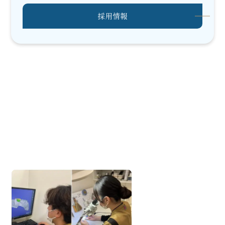
採用情報
ブログ
Blog
2026.04.08
【CGF治療】自己
フィブリンゲルと自