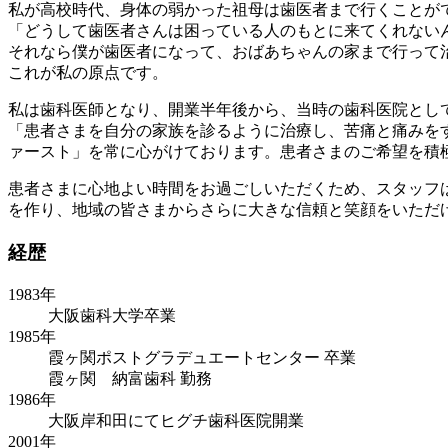
私が高校時代、身体の弱かった祖母は歯医者まで行くことが
「どうして歯医者さんは困っている人のもとに来てくれない
それなら僕が歯医者になって、おばあちゃんの家まで行って
これが私の原点です。
私は歯科医師となり、開業半年後から、当時の歯科医院とし
「患者さまを自分の家族を診るように治療し、苦痛と痛みを
ァースト」を常に心がけております。患者さまのご希望を積
患者さまに心地よい時間をお過ごしいただくため、スタッフ
を作り、地域の皆さまからさらに大きな信頼と笑顔をいただ
経歴
1983年
大阪歯科大学卒業
1985年
霞ヶ関ポストグラデュエートセンター 卒業
霞ヶ関 納富歯科 勤務
1986年
大阪岸和田にてヒグチ歯科医院開業
2001年