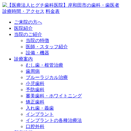
診療時間・アクセス
料金表
ご来院の方へ
医院紹介
当院のご紹介
当院の特徴
医師・スタッフ紹介
設備・機器
診療案内
むし歯・根管治療
歯周病
ブルーラジカル治療
小児歯科
予防歯科
審美歯科・ホワイトニング
矯正歯科
入れ歯・義歯
インプラント
インプラントの各種治療法
口腔外科